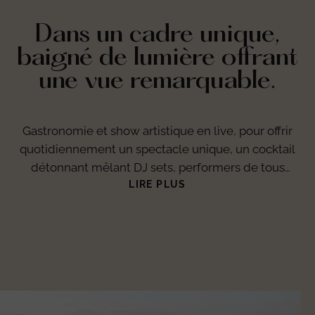
Dans un cadre unique,
baigné de lumière offrant
une vue remarquable.
Gastronomie et show artistique en live, pour offrir
quotidiennement un spectacle unique, un cocktail
détonnant mêlant DJ sets, performers de tous
horizons, chanteurs, danseurs et musiciens. La Folie
LIRE PLUS
Douce ancre son succès sur le subtil mélange d’une
cuisine locale et conviviale et de l’amour du
spectacle, du partage et du vivre-ensemble. Autant
de valeurs fédératrices qui font vibrer petits et
grands, au rythme de la musique et d’une
expérience unique en altitude.