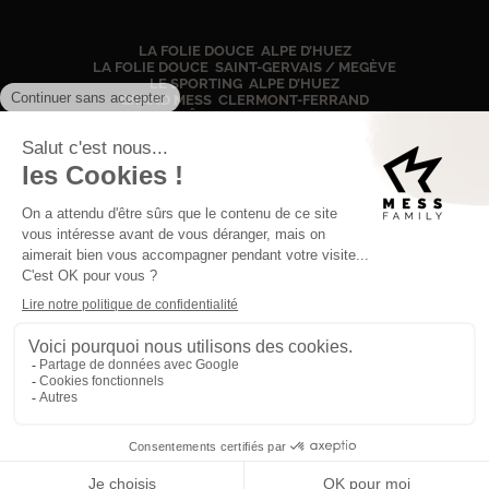
LA FOLIE DOUCE ALPE D’HUEZ
LA FOLIE DOUCE SAINT-GERVAIS / MEGÈVE
LE SPORTING ALPE D’HUEZ
GRAND MESS CLERMONT-FERRAND
CHÂTEAU DE CHIGNAT
CHÂTEAU DE BOIS RIGAUD
60, IMPASSE DES LUCIOLES
74170 SAINT-GERVAIS-LES-BAINS
+33 (0)4 12 05 47 01
NOUS CONTACTER
BLOG
RECRUTEMENT
NEWSLETTER
© ALL RIGHTS RESERVED, MESS FAMILY
2024
POLITIQUE DE CONFIDENTIALITÉ
MENTIONS LÉGALES
COOKIES