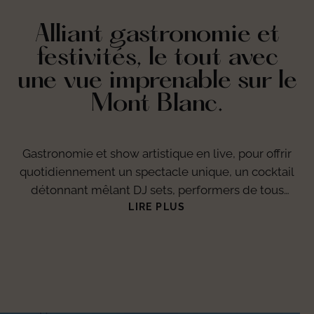
Alliant gastronomie et
festivités, le tout avec
une vue imprenable sur le
Mont Blanc.
Gastronomie et show artistique en live, pour offrir
quotidiennement un spectacle unique, un cocktail
détonnant mêlant DJ sets, performers de tous
horizons, chanteurs, danseurs et musiciens. La Folie
LIRE PLUS
Douce ancre son succès sur le subtil mélange d’une
cuisine locale et conviviale et de l’amour du
spectacle, du partage et du vivre-ensemble. Autant
de valeurs fédératrices qui font vibrer petits et
grands, au rythme de la musique et d’une