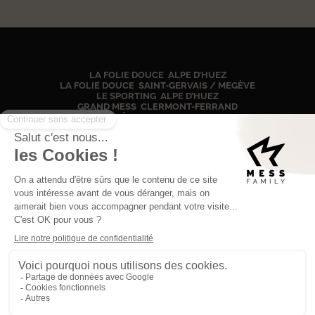
LA FOLIE DOUCE ALPE D’HUEZ
LA FOLIE DOUCE SAINT-GERVAIS / MEGÈVE
LE SPORTING ALPE D’HUEZ
GRAND MESS CLERMONT-FERRAND
CHÂTEAU DE CHIGNAT
CHÂTEAU DE BOIS RIGAUD
60, IMPASSE DES LUCIOLES
74170 SAINT-GERVAIS-LES-BAINS
+33 (0)4 12 05 47 01
NOUS CONTACTER
BLOG
RECRUTEMENT
NEWSLETTER
© ALL RIGHTS RESERVED, MESS FAMILY
2024